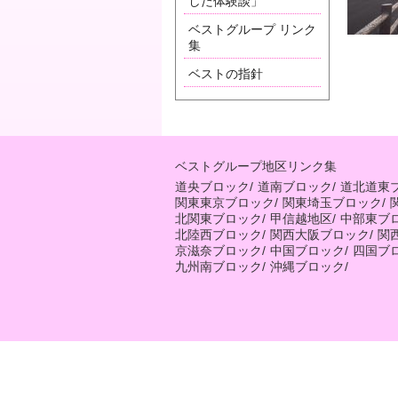
した体験談」
ベストグループ リンク
集
ベストの指針
ベストグループ地区リンク集
道央ブロック
/
道南ブロック
/
道北道東
関東東京ブロック
/
関東埼玉ブロック
/
北関東ブロック
/
甲信越地区
/
中部東ブ
北陸西ブロック
/
関西大阪ブロック
/
関
京滋奈ブロック
/
中国ブロック
/
四国ブ
九州南ブロック
/
沖縄ブロック
/