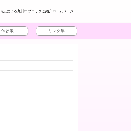
有志による九州中ブロックご紹介ホームページ
体験談
リンク集