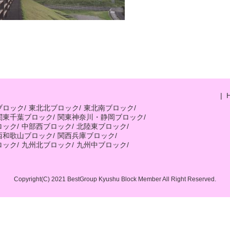
|
ブロック
/
東北北ブロック
/
東北南ブロック
/
関東千葉ブロック
/
関東神奈川・静岡ブロック
/
ロック
/
中部西ブロック
/
北陸東ブロック
/
西和歌山ブロック
/
関西兵庫ブロック
/
ロック
/
九州北ブロック
/
九州中ブロック
/
Copyright(C) 2021 BestGroup Kyushu Block Member All Right Reserved.